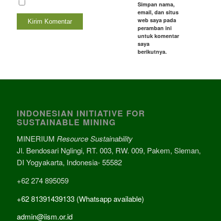
Simpan nama,
email, dan situs
web saya pada
peramban ini
untuk komentar
saya
berikutnya.
INDONESIAN INITIATIVE FOR
SUSTAINABLE MINING
MINERIUM
Resource Sustainability
Jl. Bendosari Nglingi, RT. 003, RW. 009, Pakem, Sleman,
DI Yogyakarta, Indonesia- 55582
+62 274 895059
+62 81391439133 (Whatsapp available)
admin@iism.or.id