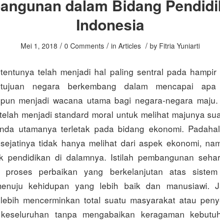
ngunan dalam Bidang Pendidi
Indonesia
/
/
/
Mei 1, 2018
0 Comments
in
Articles
by
Fitria Yuniarti
entunya telah menjadi hal paling sentral pada hampir
tujuan negara berkembang dalam mencapai apa 
un menjadi wacana utama bagi negara-negara maju. 
lah menjadi standard moral untuk melihat majunya su
nda utamanya terletak pada bidang ekonomi. Padaha
ejatinya tidak hanya melihat dari aspek ekonomi, na
uk pendidikan di dalamnya. Istilah pembangunan sehar
 proses perbaikan yang berkelanjutan atas sistem
enuju kehidupan yang lebih baik dan manusiawi. J
ebih mencerminkan total suatu masyarakat atau peny
a keseluruhan tanpa mengabaikan keragaman kebutu