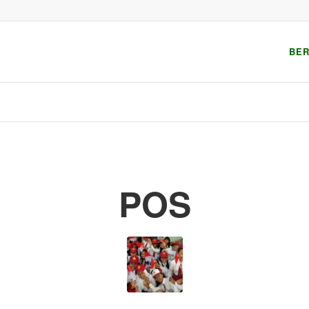
BE
POS