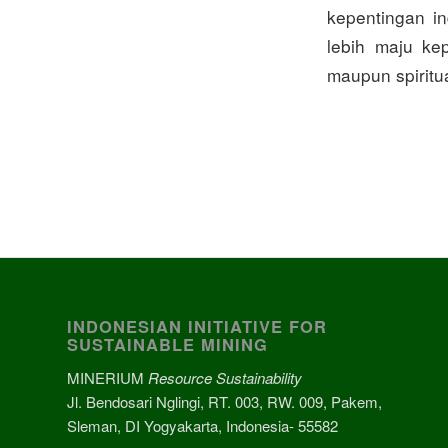
kepentingan i
lebih maju ke
maupun spiritu
INDONESIAN INITIATIVE FOR
SUSTAINABLE MINING
MINERIUM
Resource Sustainability
Jl. Bendosari Nglingi, RT. 003, RW. 009, Pakem,
Sleman, DI Yogyakarta, Indonesia- 55582