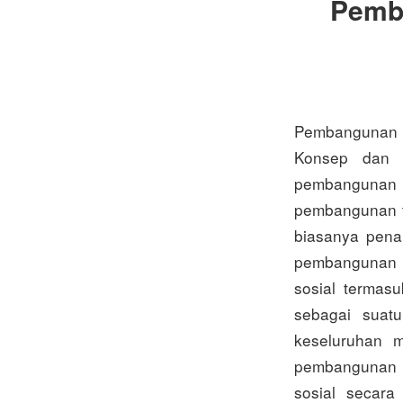
Pemba
Pembangunan t
Konsep dan 
pembangunan p
pembangunan te
biasanya pena
pembangunan s
sosial termas
sebagai suatu
keseluruhan m
pembangunan l
sosial secar